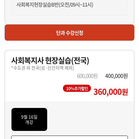
사회복지현장실습B반(오전/09시~11시)
마감
단과 수강신청
사회복지현장실습C반(오후/12시~14시)
사회복지사 현장실습(전국)
마감
*수도권 외 전국(섬·산간지역 제외)
사회복지현장실습D반(오후/12시~14시)
600,000원
400,000원
10%추가할인
360,000
원
마감
사회복지현장실습E반(오후/15시~17시)
9월 16일
개강
마감