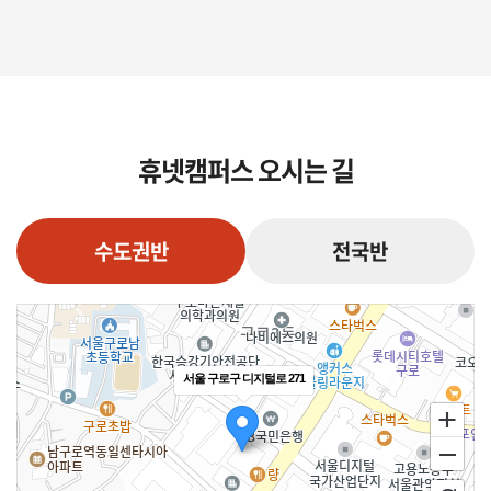
휴넷캠퍼스 오시는 길
수도권반
전국반
서울 구로구 디지털로 271