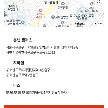
100m
길찾기
휴넷 캠퍼스
서울시 구로구 디지털로 271 벽산디지털밸리3차 지하 2층
지번 서울특별시 구로구 구로동 212-13
지하철
②호선 구로디지털단지역 3번 출구
⑦호선 남구로역 2번 출구
버스
5536, 5615, 5616 디지털산업1단지 정류장 하차