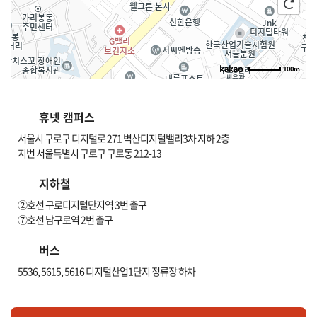
100m
길찾기
휴넷 캠퍼스
서울시 구로구 디지털로 271 벽산디지털밸리3차 지하 2층
지번 서울특별시 구로구 구로동 212-13
지하철
②호선 구로디지털단지역 3번 출구
⑦호선 남구로역 2번 출구
버스
5536, 5615, 5616 디지털산업1단지 정류장 하차