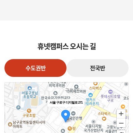
휴넷캠퍼스 오시는 길
수도권반
전국반
서울 구로구 디지털로 271