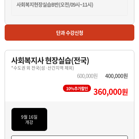
사회복지현장실습B반(오전/09시~11시)
마감
단과 수강신청
사회복지현장실습C반(오후/12시~14시)
사회복지사 현장실습(전국)
마감
*수도권 외 전국(섬·산간지역 제외)
사회복지현장실습D반(오후/12시~14시)
600,000원
400,000원
10%추가할인
360,000
원
마감
사회복지현장실습E반(오후/15시~17시)
9월 16일
개강
마감