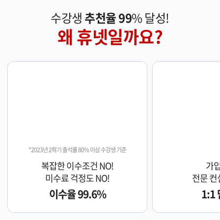
수강생
추천율 99
% 달성!
왜 휴넷일까요?
*2023년 2학기 출석률 80% 이상 수강생 기준
복잡한 이수조건 NO!
가입
미수료 걱정도 NO!
전문 컨
이수율 99.6%
1:1