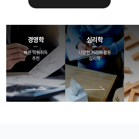
경영학
심리학
빠른 학위취득
다양한 커리어 활용
추천
심리학