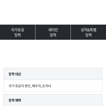
국가유공
새터민
성적&특별
장학
장학
장학
장학 대상
국가 유공자 본인, 배우자, 손자녀
장학 혜택