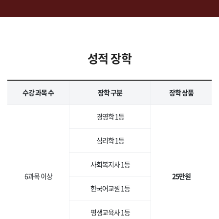
성적 장학
수강 과목 수
장학 구분
장학 상품
경영학 1등
심리학 1등
사회복지사 1등
6과목 이상
25만원
한국어교원 1등
평생교육사 1등