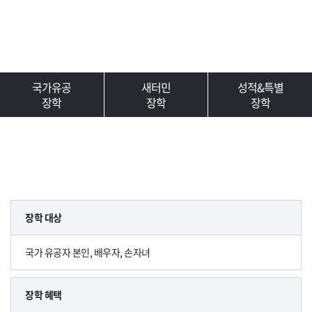
국가유공
새터민
성적&특별
장학
장학
장학
장학 대상
국가 유공자 본인, 배우자, 손자녀
장학 혜택