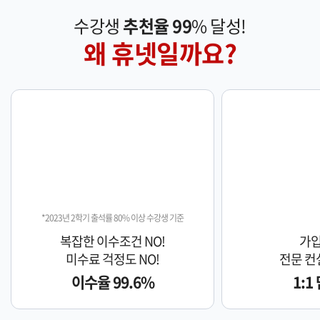
수강생
추천율 99
% 달성!
왜 휴넷일까요?
*2023년 2학기 출석률 80% 이상 수강생 기준
복잡한 이수조건 NO!
가입
미수료 걱정도 NO!
전문 컨
이수율 99.6%
1:1