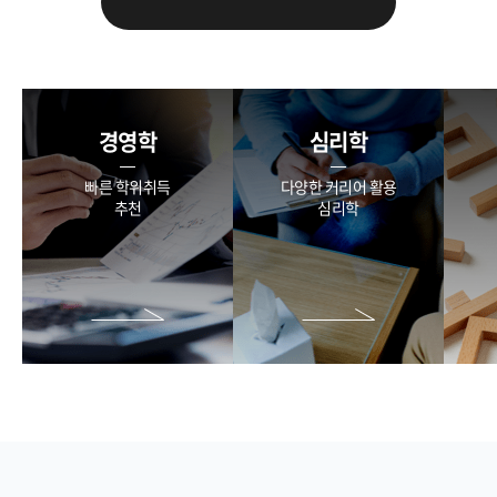
경영학
심리학
빠른 학위취득
다양한 커리어 활용
추천
심리학