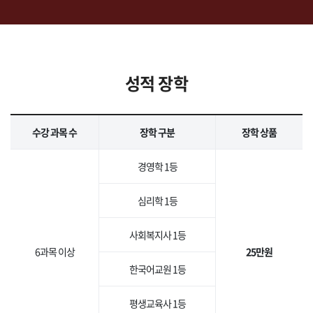
성적 장학
수강 과목 수
장학 구분
장학 상품
경영학 1등
심리학 1등
사회복지사 1등
6과목 이상
25만원
한국어교원 1등
평생교육사 1등