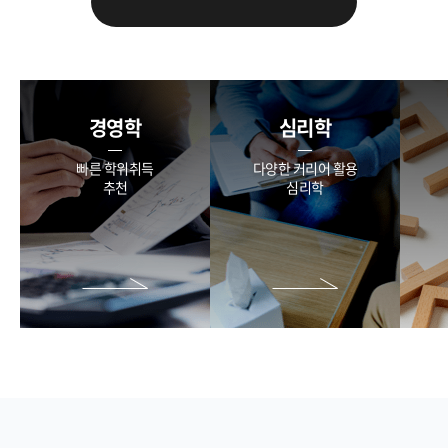
경영학
심리학
빠른 학위취득
다양한 커리어 활용
추천
심리학