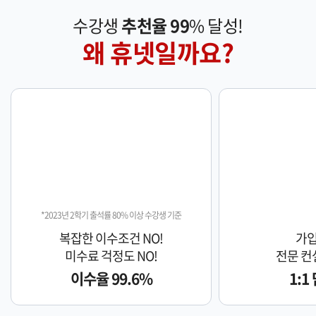
수강생
추천율 99
% 달성!
왜 휴넷일까요?
*2023년 2학기 출석률 80% 이상 수강생 기준
복잡한 이수조건 NO!
가입
미수료 걱정도 NO!
전문 컨
이수율 99.6%
1:1