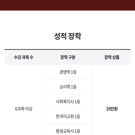
성적 장학
수강 과목 수
장학 구분
장학 상품
경영학 1등
심리학 1등
사회복지사 1등
6과목 이상
25만원
한국어교원 1등
평생교육사 1등