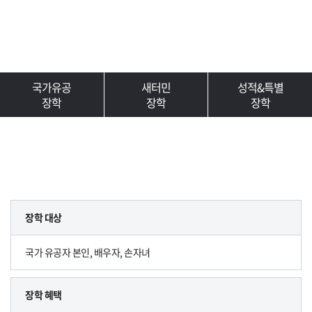
국가유공
새터민
성적&특별
장학
장학
장학
장학 대상
국가 유공자 본인, 배우자, 손자녀
장학 혜택