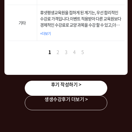
어요. 그러다 우연한 기회에 한국어교원 과정을 시작
한 지인에게 이야기를 듣고, 나에게 좀더 적합한 학점
휴넷평생교육원을 접하게 된 계기는, 우선 합리적인
은행제로 휴넷평생교육원을 선택하게 되었습니다. 무
수강료 가격입니다.이벤트 적용받아 다른 교육원보다
엇보다 휴넷이 제공하는 패키지 상품으로 고민 많이
기타
경제적인 수강료로 교양 과목을 수강 할 수 있고,더불
안하고 바로 수월하게 선택하였네요.
어, 다른 학습자들의 긍정적인 후기를 접하게 되어 수
+더보기
강 신청을 결심하였습니다.
1
2
3
4
5
후기 작성하기 >
생생수강후기 더보기 >