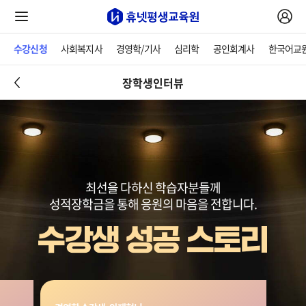
수강신청
사회복지사
경영학/기사
심리학
공인회계사
한국어교
장학생인터뷰
최선을 다하신 학습자분들께
성적장학금을 통해 응원의 마음을 전합니다.