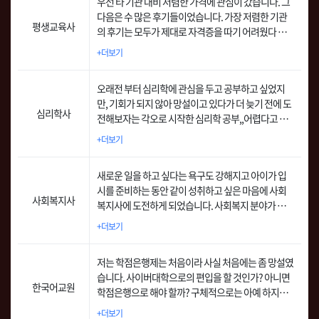
우선 타 기관 대비 저렴한 가격에 관심이 갔습니다. 그
다음은 수 많은 후기들이었습니다. 가장 저렴한 기관
평생교육사
의 후기는 모두가 제대로 자격증을 따기 어려웠다 또
는 점수를 제대로 못 받았다 던가 하는 식의 후기였는
+더보기
데 이곳의 후기는 모두 휴넷을 칭찬만 하여 관심이 갔
습니다.
오래전 부터 심리학에 관심을 두고 공부하고 싶었지
만, 기회가 되지 않아 망설이고 있다가 더 늦기 전에 도
심리학사
전해보자는 각오로 시작한 심리학 공부,,어렵다고 생
각했지만 잘 만들어진 휴넷평생교육원 교안과 세심하
+더보기
게 만들어진 교수진들의 영상을 보면서 교육 기간동안
쉽게 진행 할 수 있었습니다.
새로운 일을 하고 싶다는 욕구도 강해지고 아이가 입
시를 준비하는 동안 같이 성취하고 싶은 마음에 사회
사회복지사
복지사에 도전하게 되었습니다. 사회복지 분야가 향후
에도 수요가 증가하고 이에 따른 취업의 기회도 많을
+더보기
것 같았고, 늦은 나이에 다시 시작하는 일은 금전적인
것보다도 가치와 보람을 느끼는 일을 하고 싶었습니
저는 학점은행제는 처음이라 사실 처음에는 좀 망설였
다.
습니다. 사이버대학으로의 편입을 할 것인가? 아니면
한국어교원
학점은행으로 해야 할까? 구체적으로는 아예 하지말
까? 이러한 고민을 하다 말다를 반복하며 몇년을 보냈
+더보기