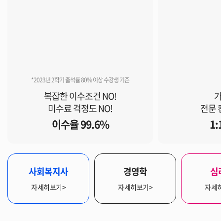
*2023년 2학기 출석률 80% 이상 수강생 기준
복잡한 이수조건 NO!
가
미수료 걱정도 NO!
전문 
이수율 99.6%
1
사회복지사
경영학
심
자세히보기>
자세히보기>
자세