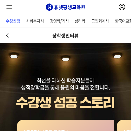
수강신청
사회복지사
경영학/기사
심리학
공인회계사
한국어교
장학생인터뷰
최선을 다하신 학습자분들께
성적장학금을 통해 응원의 마음을 전합니다.