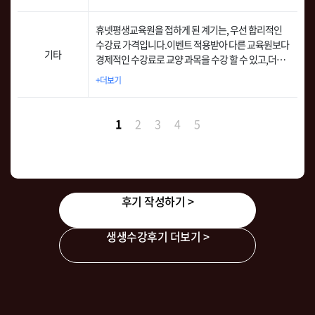
어요. 그러다 우연한 기회에 한국어교원 과정을 시작
한 지인에게 이야기를 듣고, 나에게 좀더 적합한 학점
휴넷평생교육원을 접하게 된 계기는, 우선 합리적인
은행제로 휴넷평생교육원을 선택하게 되었습니다. 무
수강료 가격입니다.이벤트 적용받아 다른 교육원보다
엇보다 휴넷이 제공하는 패키지 상품으로 고민 많이
기타
경제적인 수강료로 교양 과목을 수강 할 수 있고,더불
안하고 바로 수월하게 선택하였네요.
어, 다른 학습자들의 긍정적인 후기를 접하게 되어 수
+더보기
강 신청을 결심하였습니다.
1
2
3
4
5
후기 작성하기 >
생생수강후기 더보기 >