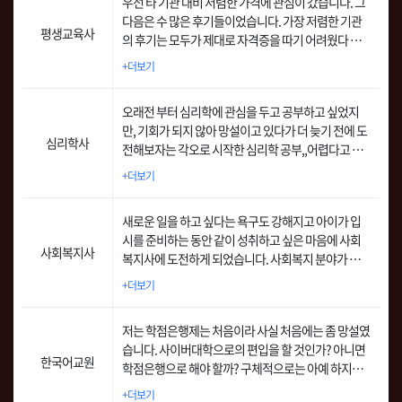
우선 타 기관 대비 저렴한 가격에 관심이 갔습니다. 그
다음은 수 많은 후기들이었습니다. 가장 저렴한 기관
평생교육사
의 후기는 모두가 제대로 자격증을 따기 어려웠다 또
는 점수를 제대로 못 받았다 던가 하는 식의 후기였는
+더보기
데 이곳의 후기는 모두 휴넷을 칭찬만 하여 관심이 갔
습니다.
오래전 부터 심리학에 관심을 두고 공부하고 싶었지
만, 기회가 되지 않아 망설이고 있다가 더 늦기 전에 도
심리학사
전해보자는 각오로 시작한 심리학 공부,,어렵다고 생
각했지만 잘 만들어진 휴넷평생교육원 교안과 세심하
+더보기
게 만들어진 교수진들의 영상을 보면서 교육 기간동안
쉽게 진행 할 수 있었습니다.
새로운 일을 하고 싶다는 욕구도 강해지고 아이가 입
시를 준비하는 동안 같이 성취하고 싶은 마음에 사회
사회복지사
복지사에 도전하게 되었습니다. 사회복지 분야가 향후
에도 수요가 증가하고 이에 따른 취업의 기회도 많을
+더보기
것 같았고, 늦은 나이에 다시 시작하는 일은 금전적인
것보다도 가치와 보람을 느끼는 일을 하고 싶었습니
저는 학점은행제는 처음이라 사실 처음에는 좀 망설였
다.
습니다. 사이버대학으로의 편입을 할 것인가? 아니면
한국어교원
학점은행으로 해야 할까? 구체적으로는 아예 하지말
까? 이러한 고민을 하다 말다를 반복하며 몇년을 보냈
+더보기