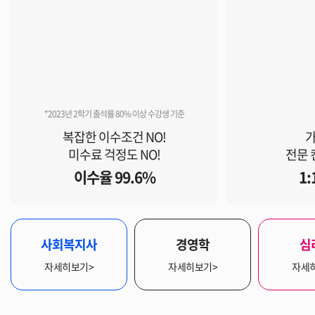
*2023년 2학기 출석률 80% 이상 수강생 기준
복잡한 이수조건 NO!
가
미수료 걱정도 NO!
전문 
이수율 99.6%
1
사회복지사
경영학
심
자세히보기>
자세히보기>
자세