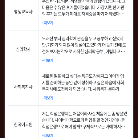
우선 타 기관 대비 저렴한 가격에 관심이 갔습니다. 그
다음은 수 많은 후기들이었습니다. 가장 저렴한 기관
평생교육사
의 후기는 모두가 제대로 자격증을 따기 어려웠다 또
는 점수를 제대로 못 받았다 던가 하는 식의 후기였는
+더보기
데 이곳의 후기는 모두 휴넷을 칭찬만 하여 관심이 갔
습니다.
오래전 부터 심리학에 관심을 두고 공부하고 싶었지
만, 기회가 되지 않아 망설이고 있다가 더 늦기 전에 도
심리학사
전해보자는 각오로 시작한 심리학 공부,,어렵다고 생
각했지만 잘 만들어진 휴넷평생교육원 교안과 세심하
+더보기
게 만들어진 교수진들의 영상을 보면서 교육 기간동안
쉽게 진행 할 수 있었습니다.
새로운 일을 하고 싶다는 욕구도 강해지고 아이가 입
시를 준비하는 동안 같이 성취하고 싶은 마음에 사회
사회복지사
복지사에 도전하게 되었습니다. 사회복지 분야가 향후
에도 수요가 증가하고 이에 따른 취업의 기회도 많을
+더보기
것 같았고, 늦은 나이에 다시 시작하는 일은 금전적인
것보다도 가치와 보람을 느끼는 일을 하고 싶었습니
저는 학점은행제는 처음이라 사실 처음에는 좀 망설였
다.
습니다. 사이버대학으로의 편입을 할 것인가? 아니면
한국어교원
학점은행으로 해야 할까? 구체적으로는 아예 하지말
까? 이러한 고민을 하다 말다를 반복하며 몇년을 보냈
+더보기