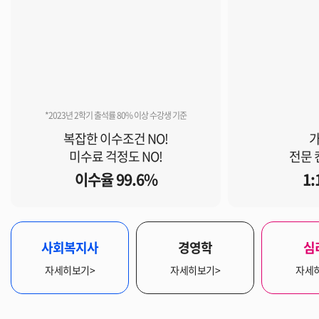
*2023년 2학기 출석률 80% 이상 수강생 기준
복잡한 이수조건 NO!
가
미수료 걱정도 NO!
전문 
이수율 99.6%
1
사회복지사
경영학
심
자세히보기>
자세히보기>
자세