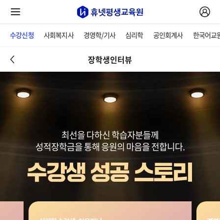
수강신청
사회복지사
경영학/기사
심리학
공인회계사
한국어교
장학생인터뷰
최선을 다하신 학습자분들께
성적장학금을 통해 응원의 마음을 전합니다.