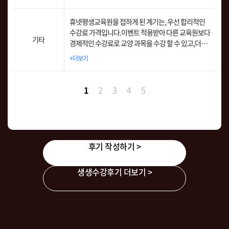
어요. 그러다 우연한 기회에 한국어교원 과정을 시작
한 지인에게 이야기를 듣고, 나에게 좀더 적합한 학점
휴넷평생교육원을 접하게 된 계기는, 우선 합리적인
은행제로 휴넷평생교육원을 선택하게 되었습니다. 무
수강료 가격입니다.이벤트 적용받아 다른 교육원보다
엇보다 휴넷이 제공하는 패키지 상품으로 고민 많이
기타
경제적인 수강료로 교양 과목을 수강 할 수 있고,더불
안하고 바로 수월하게 선택하였네요.
어, 다른 학습자들의 긍정적인 후기를 접하게 되어 수
+더보기
강 신청을 결심하였습니다.
1
2
3
4
5
후기 작성하기 >
생생수강후기 더보기 >