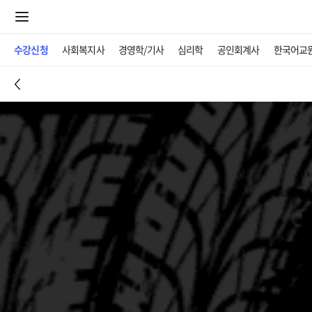
수강신청
사회복지사
경영학/기사
심리학
공인회계사
한국어교