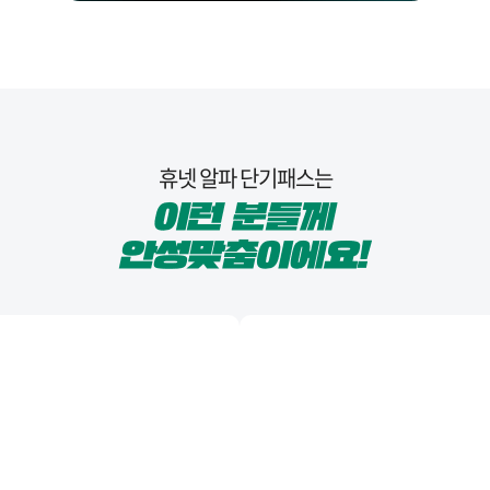
휴넷 알파 단기패스는