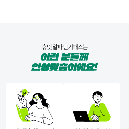
휴넷 알파 단기패스는