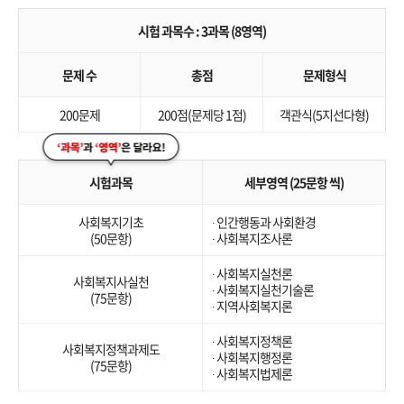
시험 과목수 : 3과목 (8영역)
문제 수
총점
문제형식
200문제
200점(문제당 1점)
객관식(5지선다형)
시험과목
세부영역 (25문항 씩)
사회복지기초
∙ 인간행동과 사회환경
(50문항)
∙ 사회복지조사론
∙ 사회복지실천론
사회복지사실천
∙ 사회복지실천기술론
(75문항)
∙ 지역사회복지론
∙ 사회복지정책론
사회복지정책과제도
∙ 사회복지행정론
(75문항)
∙ 사회복지법제론