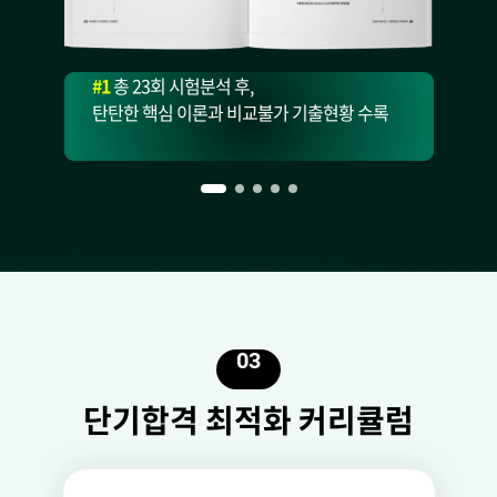
#1
총 23회 시험분석 후,
탄탄한 핵심 이론과 비교불가 기출현황 수록
03
단기합격 최적화 커리큘럼