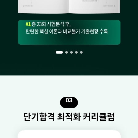
#1
총 23회 시험분석 후,
탄탄한 핵심 이론과 비교불가 기출현황 수록
03
단기합격 최적화 커리큘럼