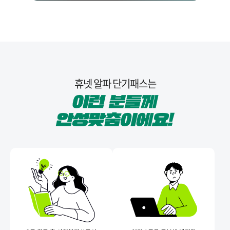
휴넷 알파 단기패스는