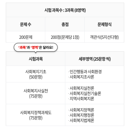
시험 과목수 : 3과목 (8영역)
문제 수
총점
문제형식
200문제
200점(문제당 1점)
객관식(5지선다형)
시험과목
세부영역 (25문항 씩)
사회복지기초
∙ 인간행동과 사회환경
(50문항)
∙ 사회복지조사론
∙ 사회복지실천론
사회복지사실천
∙ 사회복지실천기술론
(75문항)
∙ 지역사회복지론
∙ 사회복지정책론
사회복지정책과제도
∙ 사회복지행정론
(75문항)
∙ 사회복지법제론