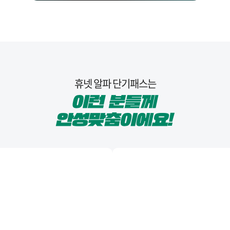
휴넷 알파 단기패스는