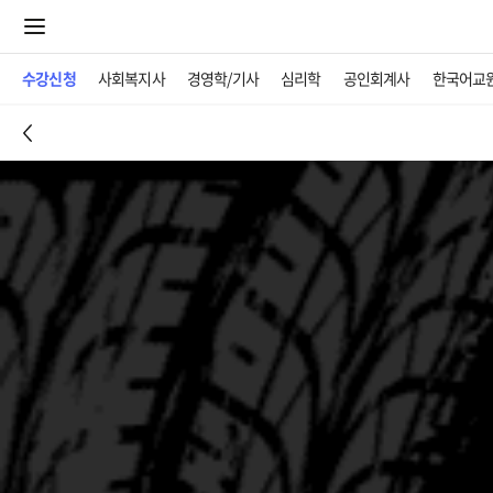
수강신청
사회복지사
경영학/기사
심리학
공인회계사
한국어교