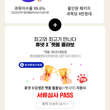
과목이수율 99.6%
올인원 패키지
*2023년 2학기 출석률 80%이상 수강생 기준
과목당 4만원대
*펫봄 : 펫시터 매칭앱
(평균돌봄평점 4.99점/5점, 10만 이상 다운로드)
휴넷 수강생은 펫봄 돌봄님
(=펫시터)
지원시
혜택 자세히 보기 >