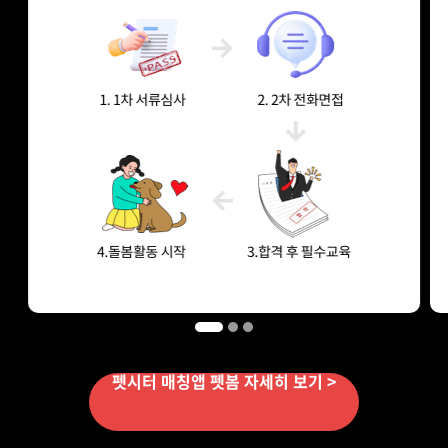
펫시터 매칭앱 펫봄 자세히 보기 >