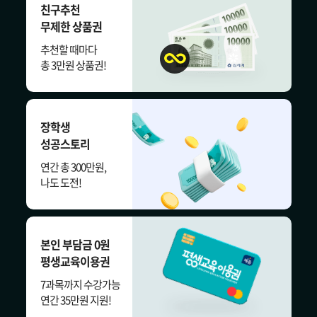
친구추천
무제한 상품권
추천할 때마다
총 3만원 상품권!
장학생
성공스토리
연간 총 300만원,
나도 도전!
본인 부담금 0원
평생교육이용권
7과목까지 수강가능
연간 35만원 지원!