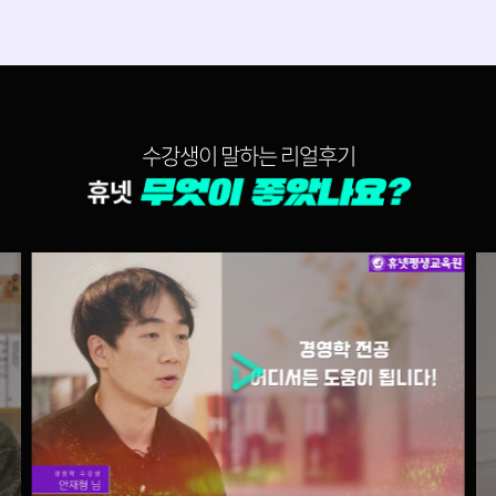
150,000원
다다익선
69,000원
광고학
수강생이 말하는 리얼후기
150,000원
다다익선
69,000원
국제경영
150,000원
다다익선
69,000원
마케팅관리론
150,000원
다다익선
69,000원
마케팅원론
150,000원
미국세법(영문)