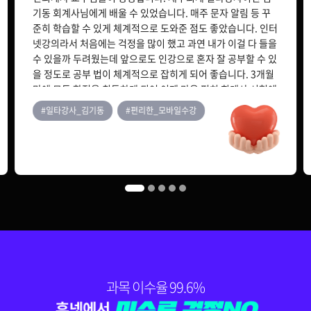
69,000원
소비자심리학
기동 회계사님에게 배울 수 있었습니다. 매주 문자 알림 등 꾸
준히 학습할 수 있게 체계적으로 도와준 점도 좋았습니다. 인터
넷강의라서 처음에는 걱정을 많이 했고 과연 내가 이걸 다 들을
150,000원
수 있을까 두려웠는데 앞으로도 인강으로 혼자 잘 공부할 수 있
연결회계
119,000원
을 정도로 공부 법이 체계적으로 잡히게 되어 좋습니다. 3개월
만에 모든 학점을 취득하게 되어 이제 마음 편히 회계사 시험에
몰두할 수 있게 되었습니다. 만약 당신이 cpa를 준비해야한
#일타강사_김기동
#편리한_모바일수강
다? 그러면 주저하지말고 휴넷으로 오시길 강력추천 해드립니
150,000원
원가관리회계Ⅰ
다.
79,000원
150,000원
다다익선
69,000원
인간관계론
150,000원
다다익선
69,000원
인적자원관리
과목 이수율 99.6%