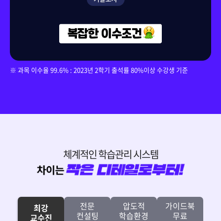
150,000원
다다익선
69,000원
리더십
※ 과목 이수율 99.6% : 2023년 2학기 출석률 80%이상 수강생 기준
체계적인 학습관리 시스템
전문
압도적
가이드북
최강
컨설팅
학습환경
무료
교수진