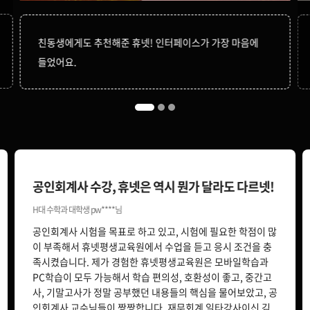
119,000원
친동생에게도 추천해준 휴넷! 인터페이스가 가장 마음에
150,000원
비영리조직회계(영문)
들었어요.
119,000원
150,000원
다다익선
69,000원
생산관리
150,000원
공인회계사 수강, 휴넷은 역시 뭔가 달라도 다르넷!
세무회계Ⅰ
119,000원
H대 수학과 대학생 pw****님
공인회계사 시험을 목표로 하고 있고, 시험에 필요한 학점이 많
150,000원
이 부족해서 휴넷평생교육원에서 수업을 듣고 응시 조건을 충
세법
79,000원
족시켰습니다. 제가 경험한 휴넷평생교육원은 모바일학습과
PC학습이 모두 가능해서 학습 편의성, 호환성이 좋고, 중간고
사, 기말고사가 정말 공부했던 내용들의 핵심을 물어보았고, 공
150,000원
다다익선
인회계사 교수님들이 짱짱합니다. 재무회계 일타강사이신 김