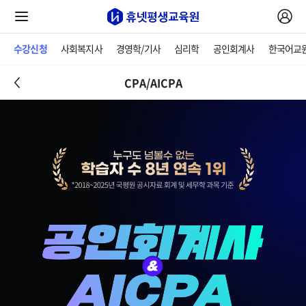
수강신청
사회복지사
경영학/기사
심리학
공인회계사
한국어교
CPA/AICPA