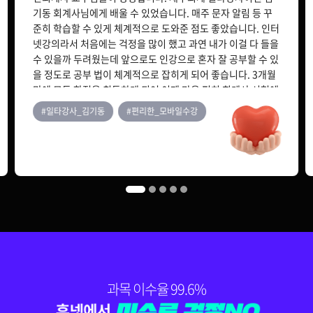
69,000원
소비자심리학
기동 회계사님에게 배울 수 있었습니다. 매주 문자 알림 등 꾸
준히 학습할 수 있게 체계적으로 도와준 점도 좋았습니다. 인터
넷강의라서 처음에는 걱정을 많이 했고 과연 내가 이걸 다 들을
150,000원
수 있을까 두려웠는데 앞으로도 인강으로 혼자 잘 공부할 수 있
연결회계
119,000원
을 정도로 공부 법이 체계적으로 잡히게 되어 좋습니다. 3개월
만에 모든 학점을 취득하게 되어 이제 마음 편히 회계사 시험에
몰두할 수 있게 되었습니다. 만약 당신이 cpa를 준비해야한
#일타강사_김기동
#편리한_모바일수강
다? 그러면 주저하지말고 휴넷으로 오시길 강력추천 해드립니
150,000원
원가관리회계Ⅰ
다.
79,000원
150,000원
다다익선
69,000원
인간관계론
150,000원
다다익선
69,000원
인적자원관리
과목 이수율 99.6%