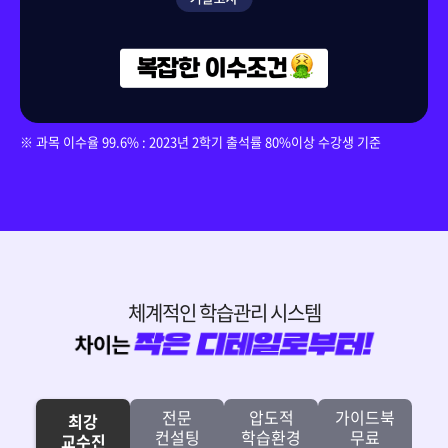
150,000원
다다익선
69,000원
리더십
※ 과목 이수율 99.6% : 2023년 2학기 출석률 80%이상 수강생 기준
체계적인 학습관리 시스템
전문
압도적
가이드북
최강
컨설팅
학습환경
무료
교수진