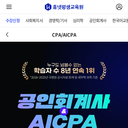
수강신청
사회복지사
경영학/기사
심리학
공인회계사
한국어교
CPA/AICPA