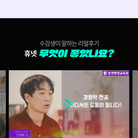
150,000원
다다익선
69,000원
광고학
수강생이 말하는 리얼후기
150,000원
다다익선
69,000원
국제경영
150,000원
다다익선
69,000원
마케팅관리론
150,000원
다다익선
69,000원
마케팅원론
150,000원
미국세법(영문)