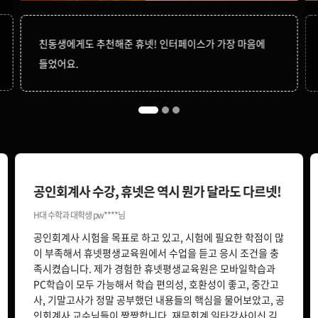
119,000원
친동생에게도 추천해준 휴넷! 인터페이스가 가장 마음에
150,000원
비영리조직회계(영문)
들었어요.
119,000원
150,000원
다다익선
69,000원
생산관리
150,000원
공인회계사 수강, 휴넷은 역시 뭔가 달라도 다르넷!
세무회계Ⅰ
119,000원
H대 수학과 대학생 pw****님
공인회계사 시험을 목표로 하고 있고, 시험에 필요한 학점이 많
150,000원
이 부족해서 휴넷평생교육원에서 수업을 듣고 응시 조건을 충
세법
79,000원
족시켰습니다. 제가 경험한 휴넷평생교육원은 모바일학습과
PC학습이 모두 가능해서 학습 편의성, 호환성이 좋고, 중간고
사, 기말고사가 정말 공부했던 내용들의 핵심을 물어보았고, 공
150,000원
다다익선
인회계사 교수님들이 짱짱합니다. 재무회계 일타강사이신 김