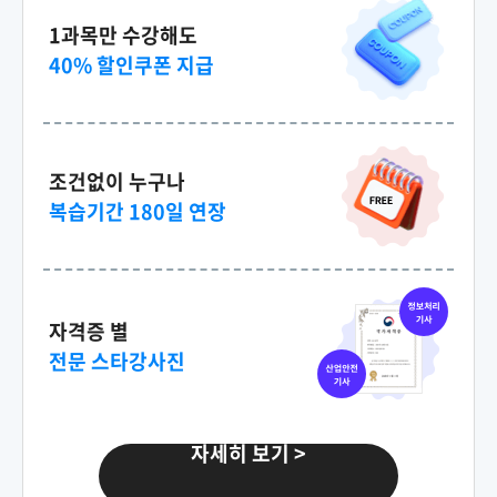
1과목만 수강해도
40% 할인쿠폰 지급
150,000원
세법
79,000원
150,000원
조건없이 누구나
다다익선
69,000원
소비자심리학
복습기간 180일 연장
150,000원
다다익선
69,000원
심리학개론
자격증 별
전문 스타강사진
150,000원
원가관리회계Ⅰ
79,000원
자세히 보기 >
150,000원
다다익선