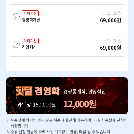
150,000원
다다익선
69,000원
경영학개론
150,000원
다다익선
69,000원
경영혁신
150,000원
다다익선
69,000원
경제학개론
150,000원
다다익선
69,000원
광고학
학습설계 이력이 없는 신규 학습자에 한해 가능하며, 추후 학습설계 신청이
150,000원
다다익선
제한됩니다.
69,000원
국제경영
수강 신청 인원에 따라 사전 예고없이 변경, 마감 될 수 있습니다.