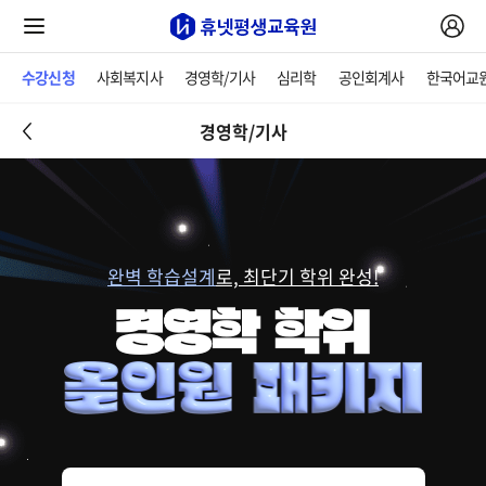
수강신청
사회복지사
경영학/기사
심리학
공인회계사
한국어교
경영학/기사
완벽 학습설계
로, 최단기 학위 완성!