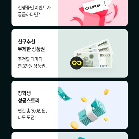
진행중인 이벤트가
궁금하다면?
친구추천
무제한 상품권
추천할 때마다
총 3만원 상품권!
장학생
성공스토리
연간 총 300만원,
나도 도전!