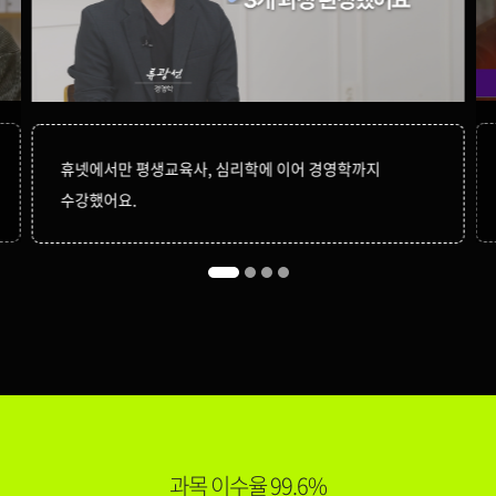
중급재무회계Ⅰ
79,000원
150,000원
중급재무회계Ⅱ
79,000원
휴넷에서만 평생교육사, 심리학에 이어 경영학까지
수강했어요.
150,000원
다다익선
69,000원
지식재산개론
150,000원
회계감사
119,000원
150,000원
회계원리
79,000원
과목 이수율 99.6%