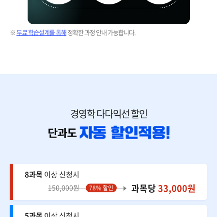
※
무료 학습설계를 통해
정확한 과정 안내 가능합니다.
경영학 다다익선 할인
8과목
이상 신청시
과목당
33,000원
150,000원
78% 할인
5과목
이상 신청시