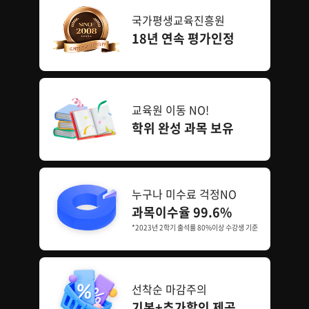
국가평생교육진흥원
18년 연속 평가인정
교육원 이동 NO!
학위 완성 과목 보유
누구나 미수료 걱정NO
과목이수율 99.6%
*2023년 2학기 출석률 80%이상 수강생 기준
선착순 마감주의
기본+추가할인 제공