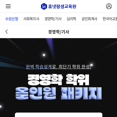
수강신청
사회복지사
경영학/기사
심리학
공인회계사
한국어교
경영학/기사
완벽 학습설계
로, 최단기 학위 완성!