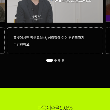
중급재무회계Ⅰ
79,000원
150,000원
중급재무회계Ⅱ
79,000원
휴넷에서만 평생교육사, 심리학에 이어 경영학까지
수강했어요.
150,000원
다다익선
69,000원
지식재산개론
150,000원
회계감사
119,000원
150,000원
회계원리
79,000원
과목 이수율 99.6%