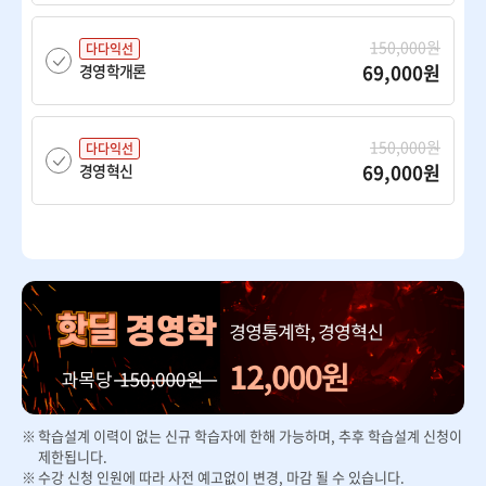
150,000원
다다익선
69,000원
경영학개론
150,000원
다다익선
69,000원
경영혁신
150,000원
다다익선
69,000원
경제학개론
150,000원
다다익선
69,000원
광고학
학습설계 이력이 없는 신규 학습자에 한해 가능하며, 추후 학습설계 신청이
150,000원
다다익선
제한됩니다.
69,000원
국제경영
수강 신청 인원에 따라 사전 예고없이 변경, 마감 될 수 있습니다.