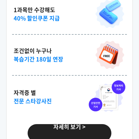
1과목만 수강해도
40% 할인쿠폰 지급
150,000원
세법
79,000원
150,000원
조건없이 누구나
다다익선
69,000원
소비자심리학
복습기간 180일 연장
150,000원
다다익선
69,000원
심리학개론
자격증 별
전문 스타강사진
150,000원
원가관리회계Ⅰ
79,000원
자세히 보기 >
150,000원
다다익선