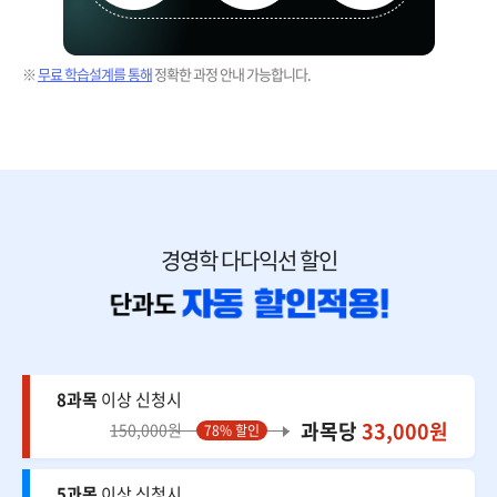
※
무료 학습설계를 통해
정확한 과정 안내 가능합니다.
경영학 다다익선 할인
8과목
이상 신청시
과목당
33,000원
150,000원
78% 할인
5과목
이상 신청시