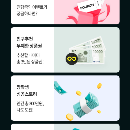
진행중인 이벤트가
궁금하다면?
친구추천
무제한 상품권
추천할 때마다
총 3만원 상품권!
장학생
성공스토리
연간 총 300만원,
나도 도전!