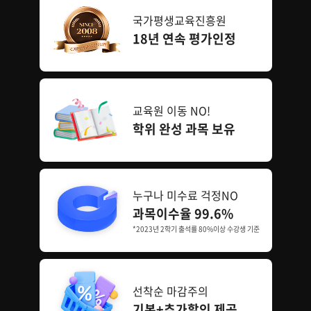
국가평생교육진흥원
18년 연속 평가인정
교육원 이동 NO!
학위 완성 과목 보유
누구나 미수료 걱정NO
과목이수율 99.6%
*2023년 2학기 출석률 80%이상 수강생 기준
선착순 마감주의
기본+추가할인 제공