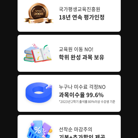
국가평생교육진흥원
18년 연속 평가인정
교육원 이동 NO!
학위 완성 과목 보유
누구나 미수료 걱정NO
과목이수율 99.6%
*2023년 2학기 출석률 80%이상 수강생 기준
선착순 마감주의
기본+추가할인 제공