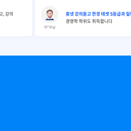
, 강의
휴넷 강의듣고 한경 테셋 S등급과 
경영학 학위도 취득합니다
이*우님