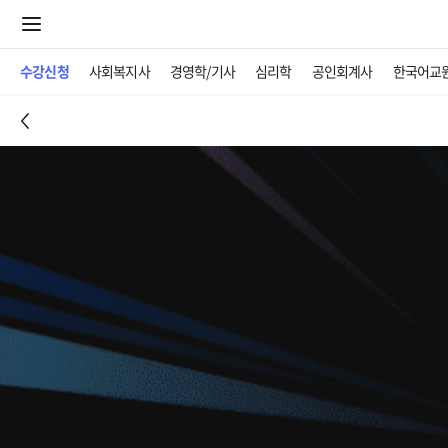
수강신청
사회복지사
경영학/기사
심리학
공인회계사
한국어교