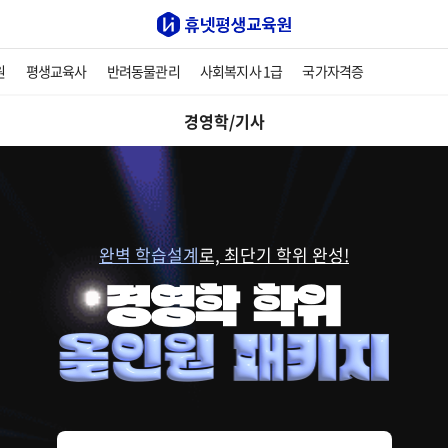
원
평생교육사
반려동물관리
사회복지사 1급
국가자격증
경영학/기사
완벽 학습설계
로, 최단기 학위 완성!