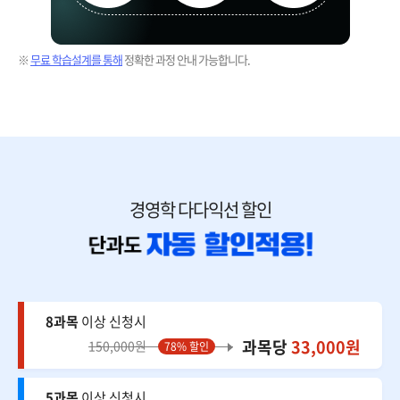
※
무료 학습설계를 통해
정확한 과정 안내 가능합니다.
경영학 다다익선 할인
8과목
이상 신청시
과목당
33,000원
150,000원
78% 할인
5과목
이상 신청시