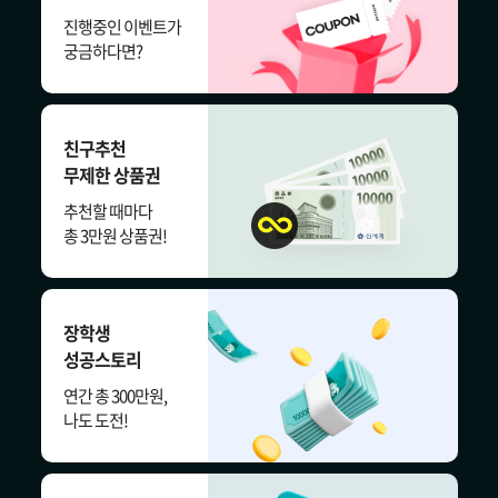
진행중인 이벤트가
궁금하다면?
친구추천
무제한 상품권
추천할 때마다
총 3만원 상품권!
장학생
성공스토리
연간 총 300만원,
나도 도전!