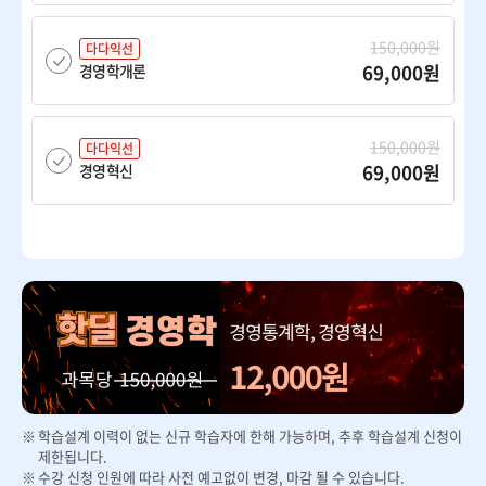
150,000원
다다익선
69,000원
경영학개론
150,000원
다다익선
69,000원
경영혁신
150,000원
다다익선
69,000원
경제학개론
150,000원
다다익선
69,000원
광고학
학습설계 이력이 없는 신규 학습자에 한해 가능하며, 추후 학습설계 신청이
150,000원
다다익선
제한됩니다.
69,000원
국제경영
수강 신청 인원에 따라 사전 예고없이 변경, 마감 될 수 있습니다.