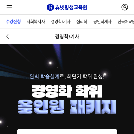
수강신청
사회복지사
경영학/기사
심리학
공인회계사
한국어교
경영학/기사
완벽 학습설계
로, 최단기 학위 완성!