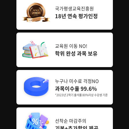
국가평생교육진흥원
18년 연속 평가인정
교육원 이동 NO!
학위 완성 과목 보유
누구나 미수료 걱정NO
과목이수율 99.6%
*2023년 2학기 출석률 80%이상 수강생 기준
선착순 마감주의
기본+추가할인 제공