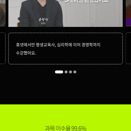
중급재무회계Ⅰ
79,000원
150,000원
중급재무회계Ⅱ
79,000원
휴넷에서만 평생교육사, 심리학에 이어 경영학까지
수강했어요.
150,000원
다다익선
69,000원
지식재산개론
150,000원
회계감사
119,000원
150,000원
회계원리
79,000원
과목 이수율 99.6%