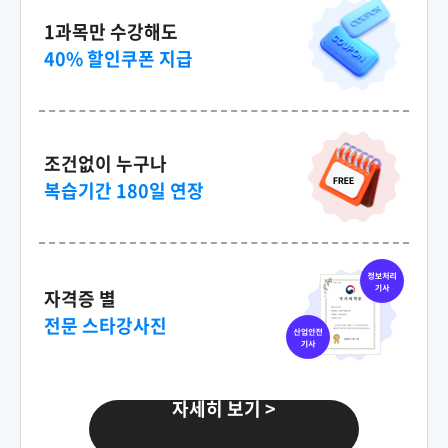
1과목만 수강해도
40% 할인쿠폰 지급
150,000원
세법
79,000원
150,000원
조건없이 누구나
다다익선
69,000원
소비자심리학
복습기간 180일 연장
150,000원
다다익선
69,000원
심리학개론
자격증 별
전문 스타강사진
150,000원
원가관리회계Ⅰ
79,000원
자세히 보기 >
150,000원
다다익선