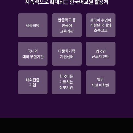
지속적으로 확대되는 한국어교원 활용처
가속화
2025.05.21 한스경제
“한국어만 잘해도 먹고 살겠는데?” BTS, 케데헌 K컬처
열풍에 교육 인프라도 급증
2025.09.01 매일경제
한류열풍 타고 ‘한국어’가 뜬다 전세계적으로 한국어
교육수요 크게 늘어
2024.12.19 재외동포신문