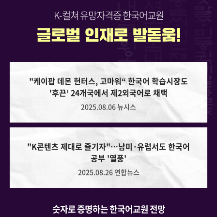
K-컬쳐 유망자격증 한국어교원
"케이팝 데몬 헌터스, 고마워“ 한국어 학습시장도
'후끈‘ 24개국에서 제2외국어로 채택
2025.08.06 뉴시스
"K콘텐츠 제대로 즐기자"…남미·유럽서도 한국어
공부 '열풍'
2025.08.26 연합뉴스
“수강 대기자만 1300명”…한국어 인기 속 세종학당
9개국 11개소 신규 지정
2025.06.30 헤럴드경제
숫자로 증명하는 한국어교원 전망