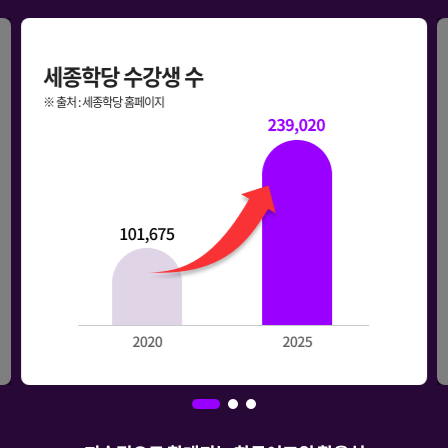
"한국어가 우리의 꿈이 됐다"…호찌민서
세계한국어웅변대회
세종학당 수강생 수
2025.08.14 연합뉴스
※ 출처 : 세종학당 홈페이지
한류열풍 타고 ‘한국어’가 뜬다 전세계적으로 한국어
교육수요 크게 늘어
2024.12.19 재외동포신문
다문화 학생 한국어 교육 수요 늘어.. "지원 강화"
2025.04.03 전북MBC
글로벌 '한국어 배우기' 열풍...교육업계, 해외진출