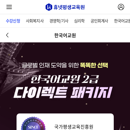
수강신청
사회복지사
경영학/기사
심리학
공인회계사
한국어교
한국어교원
국가평생교육진흥원