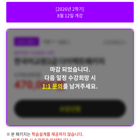
[2026년 2학기]
8월 12일 개강
83% 할인
이론 7 + 실습 1
구성과목보기 >
합리적인 수강료로 시작!
한국어교원2급 다이렉트패키지
마감 되었습니다.
2,700,000원
다음 일정 수강희망 시
470,000원
1:1 문의
를 남겨주세요.
수강신청
본 패키지는
학습설계를 제공하지 않습니다.
(설계 요청 시 수강료가 인상됩니다.)