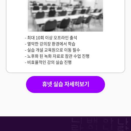
다문화 학생 한국어 교육 수요 늘어.. "지원 강화"
2025.04.03 전북MBC
글로벌 '한국어 배우기' 열풍...교육업계, 해외진출
- 최대 10회 이상 오프라인 출석
가속화
- 열악한 강의장 환경에서 학습
- 실습 개설 교육원으로 이동 필수
2025.05.21 한스경제
- 노후화 된 녹화 자료로 참관 수업 진행
- 비효율적인 강의 실습 진행
“한국어만 잘해도 먹고 살겠는데?” BTS, 케데헌 K컬처
열풍에 교육 인프라도 급증
휴넷 실습 자세히보기
2025.09.01 매일경제
한류열풍 타고 ‘한국어’가 뜬다 전세계적으로 한국어
교육수요 크게 늘어
2024.12.19 재외동포신문