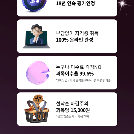
18년 연속 평가인정
부담없이 자격증 취득
100% 온라인 완성
누구나 미수료 걱정NO
과목이수율 99.6%
*2023년 2학기 출석률 80%이상 수강생 기준
선착순 마감주의
과목당 15,000원
*셀프 학습설계 수강생 한정