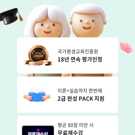
국가평생교육진흥원
18년 연속 평가인정
이론+실습까지 한번에
2급 완성 PACK 지원
평균 80점 미만 시
무료재수강