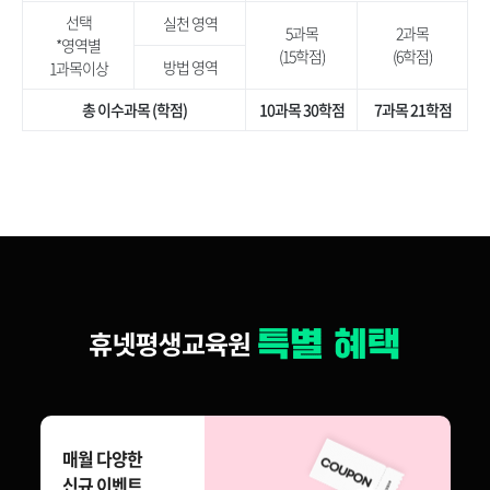
선택
실천 영역
5과목
2과목
*영역별
(15학점)
(6학점)
방법 영역
1과목이상
총 이수과목 (학점)
10과목 30학점
7과목 21학점
매월 다양한
신규 이벤트