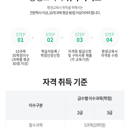
평생교육사 취득을 위해서는
전문학사 이상, 10개 과목 평균 80점 이상이어야 합니다.
STEP
STEP
STEP
STEP
01
02
03
04
10과목
학습자등록 /
자격증 발급신청
평생교육사
30학점이수
학점인정신청
및 구비서류 제출
자격증 수령
(과목별 평균
(각 교육기관)
80점 이상)
자격 취득 기준
급수별 이수과목(학점)
이수구분
2급
3급
필수과목
5과목(15학점)