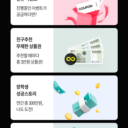
진행중인 이벤트가
궁금하다면?
친구추천
무제한 상품권
추천할 때마다
총 3만원 상품권!
장학생
성공스토리
연간 총 300만원,
나도 도전!