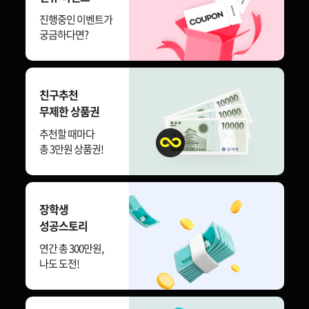
진행중인 이벤트가
궁금하다면?
친구추천
무제한 상품권
추천할 때마다
총 3만원 상품권!
장학생
성공스토리
연간 총 300만원,
나도 도전!