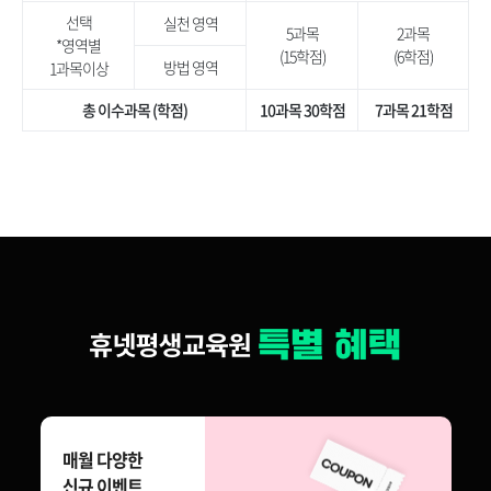
선택
실천 영역
5과목
2과목
*영역별
(15학점)
(6학점)
방법 영역
1과목이상
총 이수과목 (학점)
10과목 30학점
7과목 21학점
매월 다양한
신규 이벤트