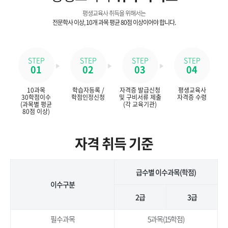
평생교육사 취득을 위해서는
전문학사 이상, 10개 과목 평균 80점 이상이어야 합니다.
STEP
STEP
STEP
STEP
01
02
03
04
10과목
학습자등록 /
자격증 발급신청
평생교육사
30학점이수
학점인정신청
및 구비서류 제출
자격증 수령
(과목별 평균
(각 교육기관)
80점 이상)
자격 취득 기준
급수별 이수과목(학점)
이수구분
2급
3급
필수과목
5과목(15학점)