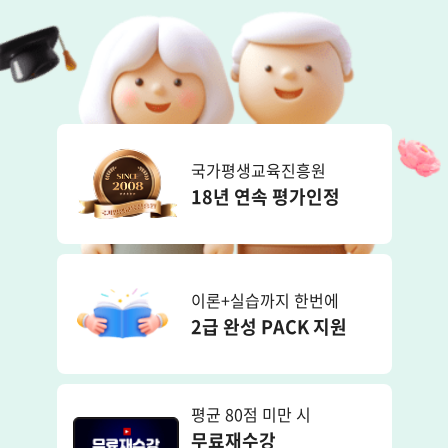
국가평생교육진흥원
18년 연속 평가인정
이론+실습까지 한번에
2급 완성 PACK 지원
평균 80점 미만 시
무료재수강