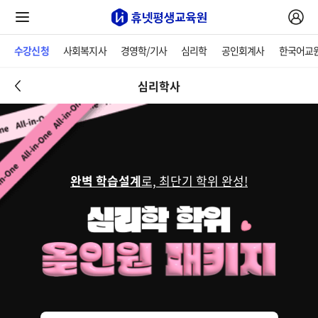
수강신청
사회복지사
경영학/기사
심리학
공인회계사
한국어교
심리학사
완벽 학습설계
로, 최단기 학위 완성!