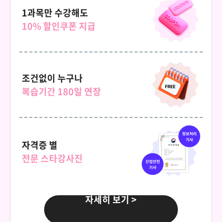
69,000원
아동발달
1과목만 수강해도
10% 할인쿠폰 지급
150,000원
다다익선
69,000원
이상심리학
조건없이 누구나
150,000원
다다익선
복습기간 180일 연장
69,000원
인간관계론
150,000원
다다익선
69,000원
자격증 별
인간행동의심리학적이해
전문 스타강사진
150,000원
다다익선
69,000원
인지심리학
자세히 보기 >