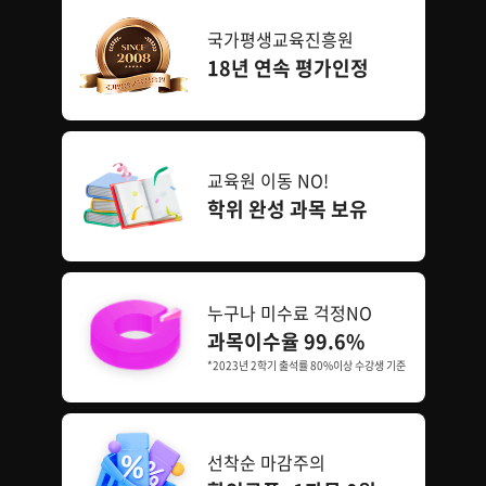
국가평생교육진흥원
18년 연속 평가인정
교육원 이동 NO!
학위 완성 과목 보유
누구나 미수료 걱정NO
과목이수율 99.6%
*2023년 2학기 출석률 80%이상 수강생 기준
선착순 마감주의