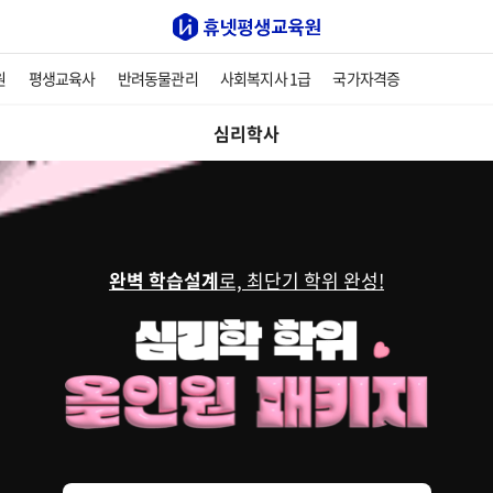
원
평생교육사
반려동물관리
사회복지사 1급
국가자격증
심리학사
완벽 학습설계
로, 최단기 학위 완성!