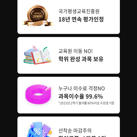
국가평생교육진흥원
18년 연속 평가인정
교육원 이동 NO!
학위 완성 과목 보유
누구나 미수료 걱정NO
과목이수율 99.6%
*2023년 2학기 출석률 80%이상 수강생 기준
선착순 마감주의