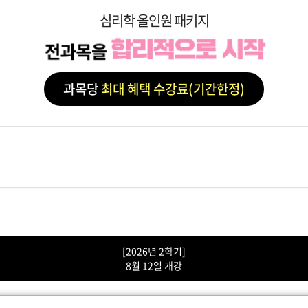
심리학 올인원 패키지
과목당
최대 혜택 수강료(기간한정)
[2026년 2학기]
8월 12일 개강