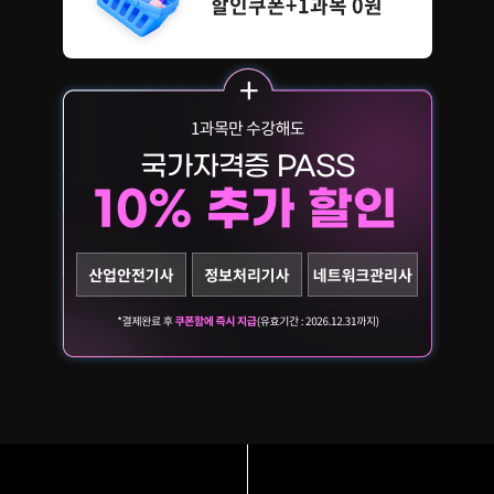
할인쿠폰+1과목 0원