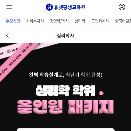
수강신청
사회복지사
경영학/기사
심리학
공인회계사
한국어교
심리학사
완벽 학습설계
로, 최단기 학위 완성!