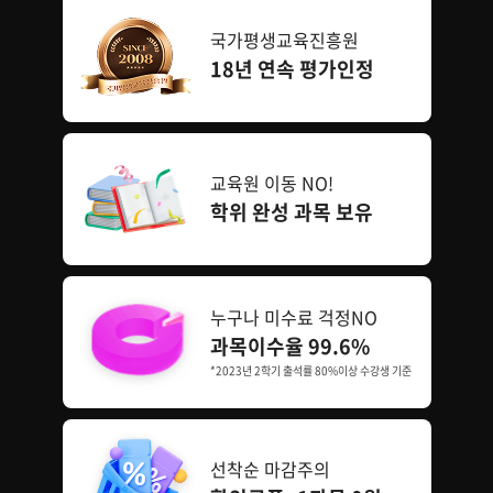
국가평생교육진흥원
18년 연속 평가인정
교육원 이동 NO!
학위 완성 과목 보유
누구나 미수료 걱정NO
과목이수율 99.6%
*2023년 2학기 출석률 80%이상 수강생 기준
선착순 마감주의