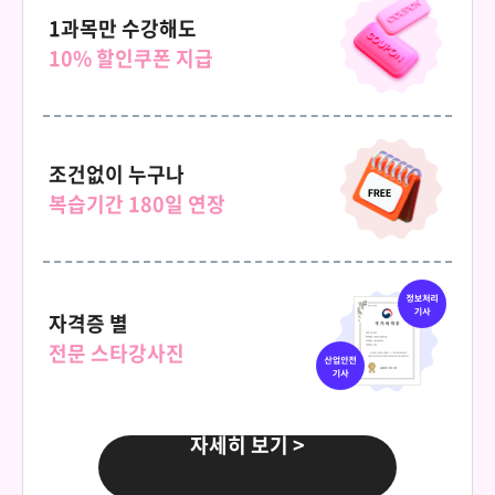
69,000원
아동발달
1과목만 수강해도
10% 할인쿠폰 지급
150,000원
다다익선
69,000원
이상심리학
조건없이 누구나
150,000원
다다익선
복습기간 180일 연장
69,000원
인간관계론
150,000원
다다익선
69,000원
자격증 별
인간행동의심리학적이해
전문 스타강사진
150,000원
다다익선
69,000원
인지심리학
자세히 보기 >