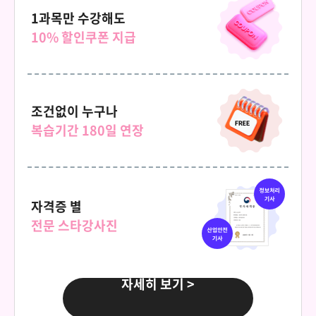
69,000원
이상심리학
1과목만 수강해도
10% 할인쿠폰 지급
150,000원
다다익선
69,000원
인간관계론
조건없이 누구나
150,000원
다다익선
복습기간 180일 연장
69,000원
인간행동의심리학적이해
150,000원
다다익선
69,000원
자격증 별
인지심리학
전문 스타강사진
150,000원
다다익선
69,000원
임상심리학
자세히 보기 >