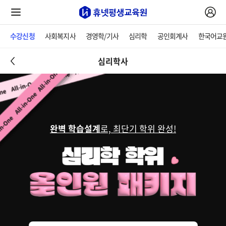
수강신청
사회복지사
경영학/기사
심리학
공인회계사
한국어교
심리학사
완벽 학습설계
로, 최단기 학위 완성!