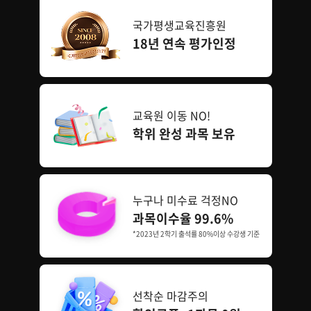
국가평생교육진흥원
18년 연속 평가인정
교육원 이동 NO!
학위 완성 과목 보유
누구나 미수료 걱정NO
과목이수율 99.6%
*2023년 2학기 출석률 80%이상 수강생 기준
선착순 마감주의