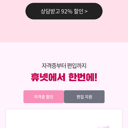
69,000원
생활지도와상담
상담받고 92% 할인 >
150,000원
다다익선
69,000원
성격심리학
150,000원
다다익선
69,000원
소비자심리학
자격증부터 편입까지
150,000원
다다익선
69,000원
심리학개론
자격증 할인
편입 지원
150,000원
다다익선
69,000원
아동발달
150,000원
다다익선