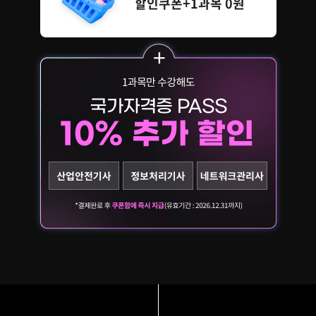
할인쿠폰+1과목 0원