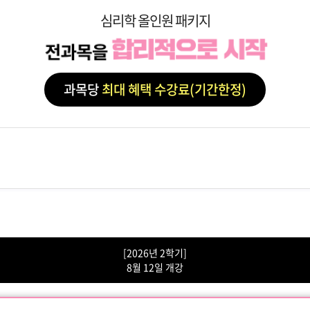
심리학 올인원 패키지
과목당
최대 혜택 수강료(기간한정)
[2026년 2학기]
8월 12일 개강