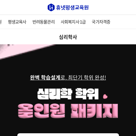
원
평생교육사
반려동물관리
사회복지사 1급
국가자격증
심리학사
완벽 학습설계
로, 최단기 학위 완성!