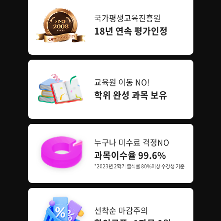
국가평생교육진흥원
18년 연속 평가인정
교육원 이동 NO!
학위 완성 과목 보유
누구나 미수료 걱정NO
과목이수율 99.6%
*2023년 2학기 출석률 80%이상 수강생 기준
선착순 마감주의