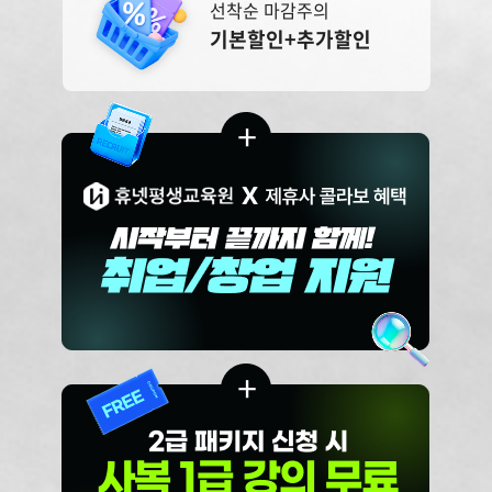
선착순 마감주의
기본할인+추가할인