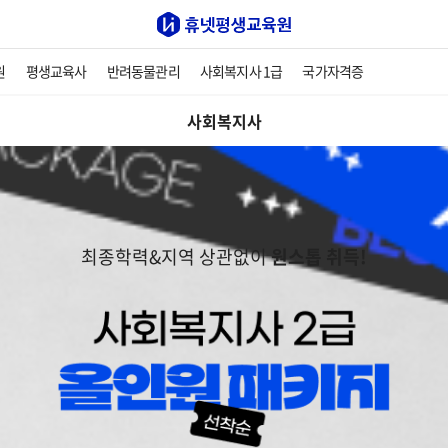
원
평생교육사
반려동물관리
사회복지사 1급
국가자격증
사회복지사
최종학력&지역 상관없이
원스톱 취득!