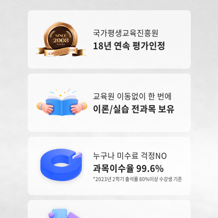
국가평생교육진흥원
18년 연속 평가인정
교육원 이동없이 한 번에
이론/실습 전과목 보유
누구나 미수료 걱정NO
과목이수율 99.6%
*2023년 2학기 출석률 80%이상 수강생 기준