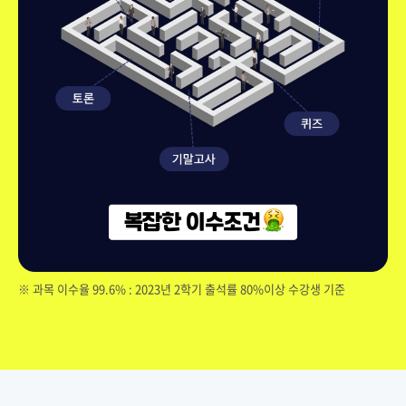
※ 과목 이수율 99.6% : 2023년 2학기 출석률 80%이상 수강생 기준