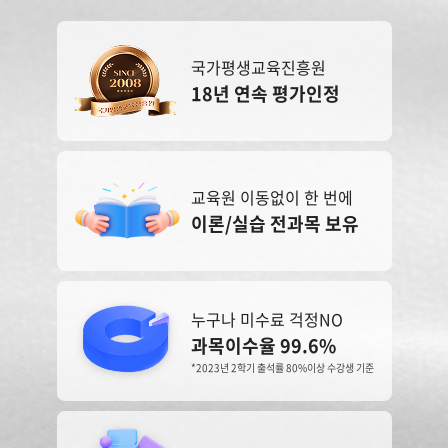
국가평생교육진흥원
18년 연속 평가인정
교육원 이동없이 한 번에
이론/실습 전과목 보유
누구나 미수료 걱정NO
과목이수율 99.6%
*2023년 2학기 출석률 80%이상 수강생 기준