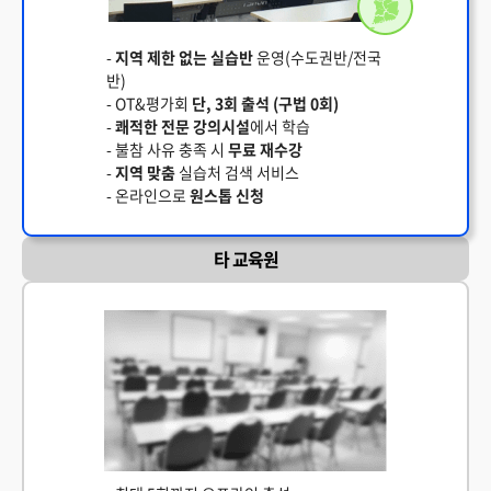
-
지역 제한 없는 실습반
운영(수도권반/전국
반)
- OT&평가회
단, 3회 출석 (구법 0회)
-
쾌적한 전문 강의시설
에서 학습
- 불참 사유 충족 시
무료 재수강
-
지역 맞춤
실습처 검색 서비스
- 온라인으로
원스톱 신청
타 교육원