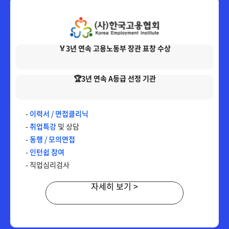
150,000원
다다익선
69,000원
지역사회복지론
🏅3년 연속 고용노동부 장관 표창 수상
150,000원
다다익선
69,000원
청소년복지론
🏆3년 연속 A등급 선정 기관
150,000원
다다익선
-
이력서 / 면접클리닉
69,000원
학교사회복지론
-
취업특강
및 상담
-
동행 / 모의면접
-
인턴쉽 참여
150,000원
다다익선
- 직업심리검사
69,000원
가족복지론
자세히 보기 >
150,000원
다다익선
69,000원
사회복지실천기술론