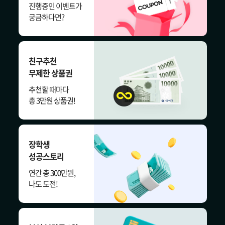
진행중인 이벤트가
궁금하다면?
친구추천
무제한 상품권
추천할 때마다
총 3만원 상품권!
장학생
성공스토리
연간 총 300만원,
나도 도전!