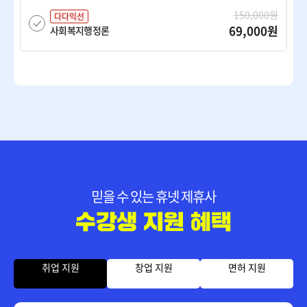
150,000원
다다익선
69,000원
사회복지행정론
150,000원
다다익선
69,000원
아동복지론
150,000원
다다익선
69,000원
여성복지론
믿을 수 있는 휴넷 제휴사
150,000원
다다익선
69,000원
인간행동과사회환경
150,000원
취업 지원
창업 지원
면허 지원
다다익선
69,000원
정신건강론