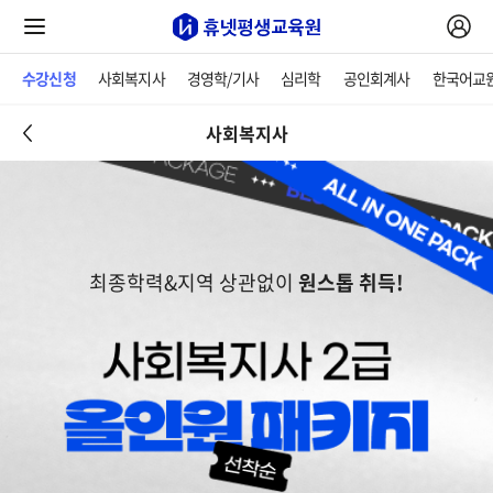
수강신청
사회복지사
경영학/기사
심리학
공인회계사
한국어교
사회복지사
최종학력&지역 상관없이
원스톱 취득!