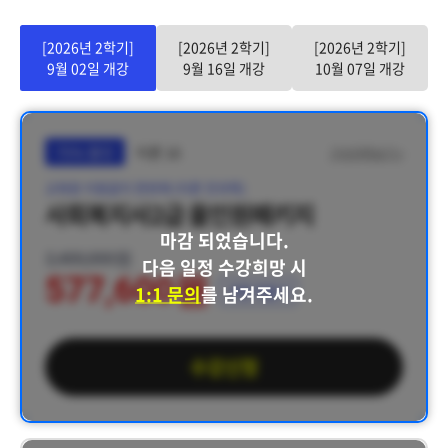
[2026년 2학기]
[2026년 2학기]
[2026년 2학기]
9월 02일 개강
9월 16일 개강
10월 07일 개강
75% 할인
이론 16
구성과목보기 >
교육원 이동없이 한번에 (이론 전과목)
사회복지사2급 올인원패키지
마감 되었습니다.
2,400,000원
다음 일정 수강희망 시
577,600원
1:1 문의
를 남겨주세요.
쿠폰 적용가
수강신청