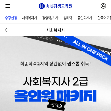
수강신청
사회복지사
경영학/기사
심리학
공인회계사
한국어교
사회복지사
최종학력&지역 상관없이
원스톱 취득!