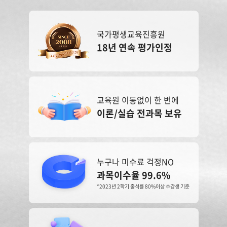
국가평생교육진흥원
18년 연속 평가인정
교육원 이동없이 한 번에
이론/실습 전과목 보유
누구나 미수료 걱정NO
과목이수율 99.6%
*2023년 2학기 출석률 80%이상 수강생 기준