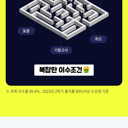
※ 과목 이수율 99.6% : 2023년 2학기 출석률 80%이상 수강생 기준