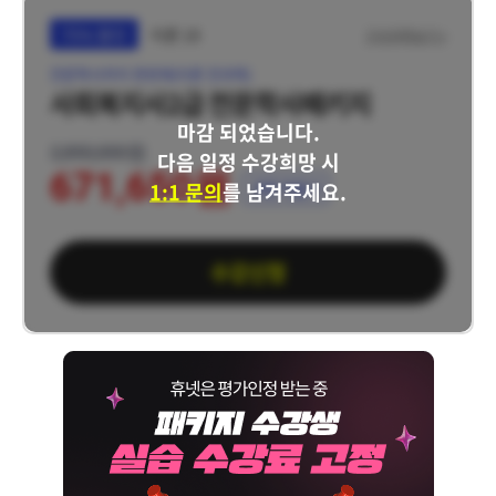
75% 할인
이론 19
구성과목보기 >
전문학사까지 한번에(이론 전과목)
사회복지사2급 전문학사패키지
마감 되었습니다.
2,850,000원
다음 일정 수강희망 시
671,650원
1:1 문의
를 남겨주세요.
쿠폰 적용가
수강신청