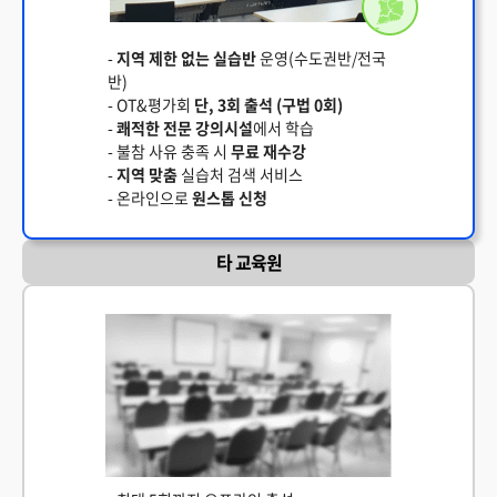
-
지역 제한 없는 실습반
운영(수도권반/전국
반)
- OT&평가회
단, 3회 출석 (구법 0회)
-
쾌적한 전문 강의시설
에서 학습
- 불참 사유 충족 시
무료 재수강
-
지역 맞춤
실습처 검색 서비스
- 온라인으로
원스톱 신청
타 교육원