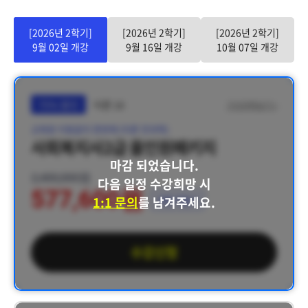
[2026년 2학기]
[2026년 2학기]
[2026년 2학기]
9월 02일 개강
9월 16일 개강
10월 07일 개강
75% 할인
이론 16
구성과목보기 >
교육원 이동없이 한번에 (이론 전과목)
사회복지사2급 올인원패키지
마감 되었습니다.
2,400,000원
다음 일정 수강희망 시
577,600원
1:1 문의
를 남겨주세요.
쿠폰 적용가
수강신청