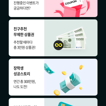
진행중인 이벤트가
궁금하다면?
친구추천
무제한 상품권
추천할 때마다
총 3만원 상품권!
장학생
성공스토리
연간 총 300만원,
나도 도전!