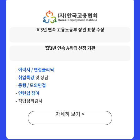
150,000원
다다익선
69,000원
인간행동과사회환경
🏅3년 연속 고용노동부 장관 표창 수상
150,000원
다다익선
69,000원
정신건강론
🏆3년 연속 A등급 선정 기관
150,000원
다다익선
-
이력서 / 면접클리닉
69,000원
지역사회복지론
-
취업특강
및 상담
-
동행 / 모의면접
-
인턴쉽 참여
150,000원
다다익선
- 직업심리검사
69,000원
청소년복지론
자세히 보기 >
150,000원
다다익선
69,000원
학교사회복지론