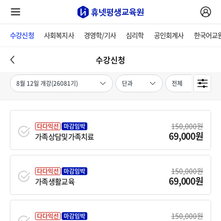
수강신청
사회복지사
경영학/기사
심리학
공인회계사
한국어교
수강신청
150,000원
다다익선
마감임박
69,000원
가족상담및가족치료
150,000원
다다익선
마감임박
69,000원
가족생활교육
150,000원
다다익선
마감임박