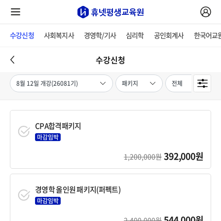
수강신청
사회복지사
경영학/기사
심리학
공인회계사
한국어교
수강신청
CPA합격패키지
마감임박
392,000원
1,200,000원
경영학 올인원 패키지(퍼펙트)
마감임박
544,000원
2,400,000원