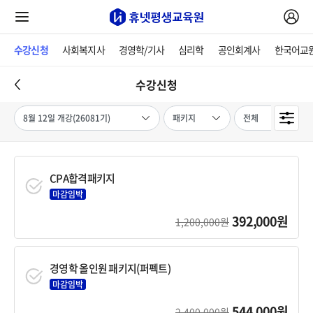
수강신청
사회복지사
경영학/기사
심리학
공인회계사
한국어교
수강신청
CPA합격패키지
마감임박
392,000원
1,200,000원
경영학 올인원 패키지(퍼펙트)
마감임박
544,000원
2,400,000원