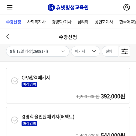
수강신청
사회복지사
경영학/기사
심리학
공인회계사
한국어교
수강신청
CPA합격패키지
마감임박
392,000원
1,200,000원
경영학 올인원 패키지(퍼펙트)
마감임박
544,000원
2,400,000원