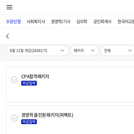
수강신청
사회복지사
경영학/기사
심리학
공인회계사
한국어교
CPA합격패키지
마감임박
경영학 올인원 패키지(퍼펙트)
마감임박