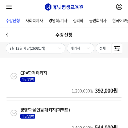
수강신청
사회복지사
경영학/기사
심리학
공인회계사
한국어교
수강신청
CPA합격패키지
마감임박
392,000원
1,200,000원
경영학 올인원 패키지(퍼펙트)
마감임박
544,000원
2,400,000원