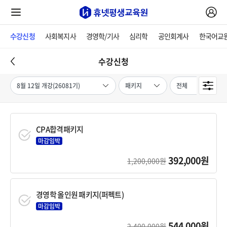
수강신청
사회복지사
경영학/기사
심리학
공인회계사
한국어교
수강신청
CPA합격패키지
마감임박
392,000원
1,200,000원
경영학 올인원 패키지(퍼펙트)
마감임박
544,000원
2,400,000원