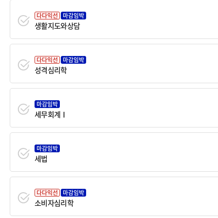
다다익선
마감임박
생활지도와상담
다다익선
마감임박
성격심리학
마감임박
세무회계Ⅰ
마감임박
세법
다다익선
마감임박
소비자심리학