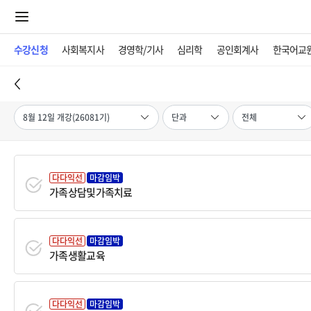
수강신청
사회복지사
경영학/기사
심리학
공인회계사
한국어교
다다익선
마감임박
가족상담및가족치료
다다익선
마감임박
가족생활교육
다다익선
마감임박