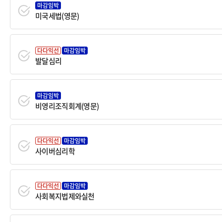
마감임박
미국세법(영문)
다다익선
마감임박
발달심리
마감임박
비영리조직회계(영문)
다다익선
마감임박
사이버심리학
다다익선
마감임박
사회복지법제와실천