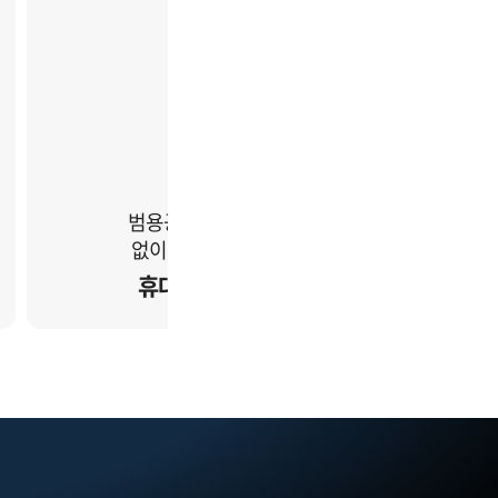
범용공동인증서
학습부
없이 쉽게 수강!
휴대폰 인증
무