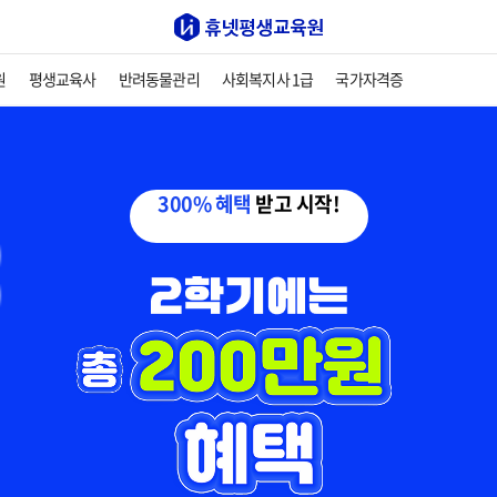
원
평생교육사
반려동물관리
사회복지사 1급
국가자격증
300% 혜택
받고 시작!