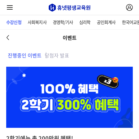
수강신청
사회복지사
경영학/기사
심리학
공인회계사
한국어교
이벤트
진행중인 이벤트
당첨자 발표
2학기에는 총 200만원 혜택!