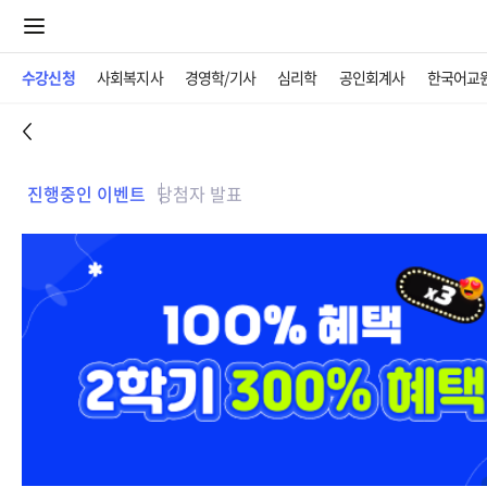
수강신청
사회복지사
경영학/기사
심리학
공인회계사
한국어교
진행중인 이벤트
당첨자 발표