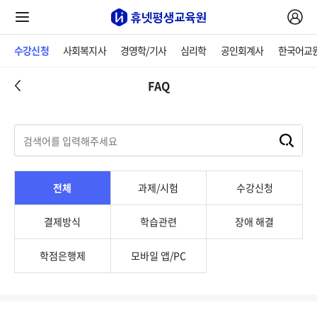
수강신청
사회복지사
경영학/기사
심리학
공인회계사
한국어교
FAQ
전체
과제/시험
수강신청
결제방식
학습관련
장애 해결
학점은행제
모바일 앱/PC