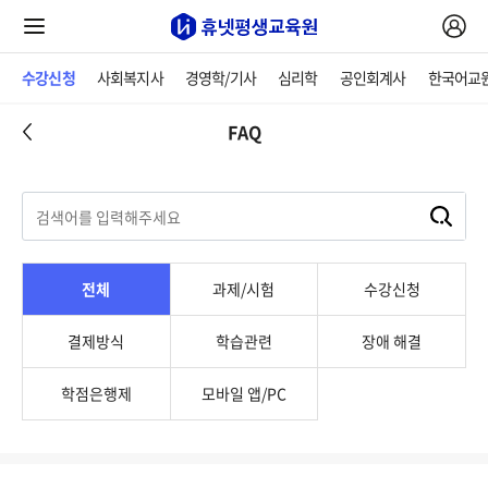
수강신청
사회복지사
경영학/기사
심리학
공인회계사
한국어교
FAQ
전체
과제/시험
수강신청
결제방식
학습관련
장애 해결
학점은행제
모바일 앱/PC