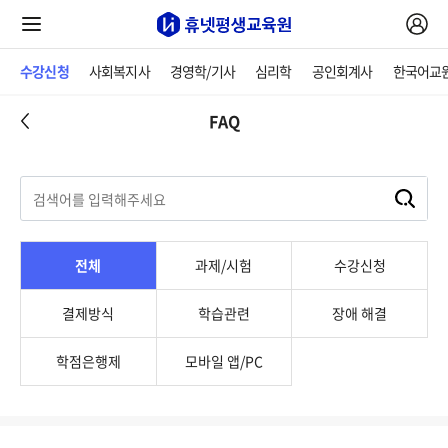
수강신청
사회복지사
경영학/기사
심리학
공인회계사
한국어교
FAQ
전체
과제/시험
수강신청
결제방식
학습관련
장애 해결
학점은행제
모바일 앱/PC