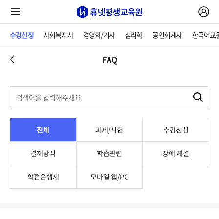
수강신청
사회복지사
경영학/기사
심리학
공인회계사
한국어교
FAQ
전체
과제/시험
수강신청
결제방식
학습관련
장애 해결
학점은행제
모바일 앱/PC