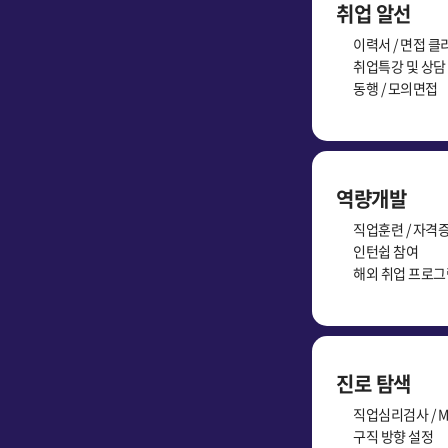
취업 알선
이력서 / 면접 클
취업특강 및 상담
동행 / 모의면접
역량개발
직업훈련 / 자격
인턴쉽 참여
해외 취업 프로그
진로 탐색
직업심리검사 / M
구직 방향 설정