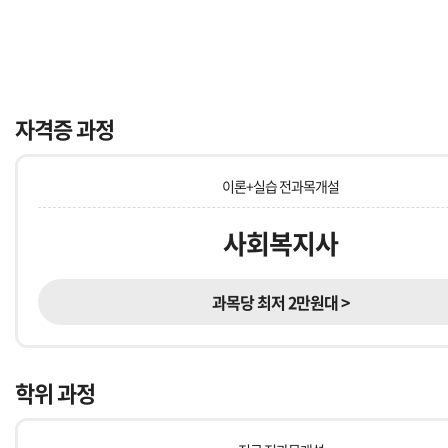
자격증 과정
이론+실습 전과목개설
사회복지사
과목당 최저 2만원대 >
학위 과정