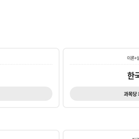
이론+
한
과목당 